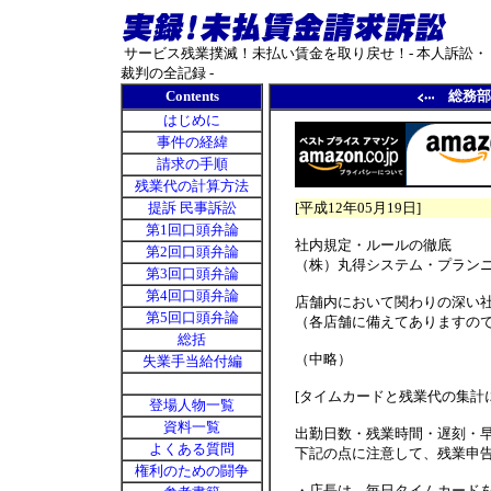
.
サービス残業撲滅！未払い賃金を取り戻せ！- 本人訴訟・
裁判の全記録 -
Contents
総務部通
はじめに
事件の経緯
請求の手順
残業代の計算方法
提訴 民事訴訟
[平成12年05月19日]
第1回口頭弁論
社内規定・ルールの徹底
第2回口頭弁論
（株）丸得システム・プラン
第3回口頭弁論
第4回口頭弁論
店舗内において関わりの深い
第5回口頭弁論
（各店舗に備えてありますの
総括
（中略）
失業手当給付編
[タイムカードと残業代の集計
登場人物一覧
資料一覧
出勤日数・残業時間・遅刻・
よくある質問
下記の点に注意して、残業申告
権利のための闘争
・店長は、毎日タイムカード