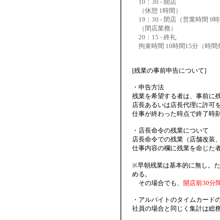
10：30 - 開店
（休憩 1時間）
19：30 - 閉店（営業時間 9
（閉店業務）
20：15 - 終礼
拘束時間 10時間15分（時間外
[残業の事前申告について]
・申告方法
残業を希望する者は、事前に
店長あるいは店長代理に許可
仕事が終わった時点で終了時
・店長命令の残業について
店長命令での残業（店舗改装
仕事内容の欄に残業を命じた
※早朝残業は基本的に無し。
める。
その場合でも、
開店前30分
・アルバイトのタイムカード
社員の場合と同じく集計は総