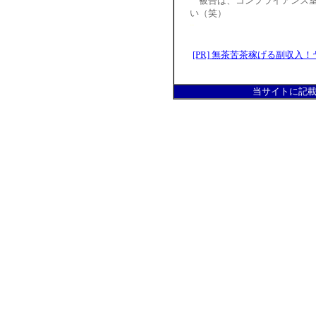
被告は、コンプライアンス室
い（笑）
...
[PR] 無茶苦茶稼げる副収
当サイトに記