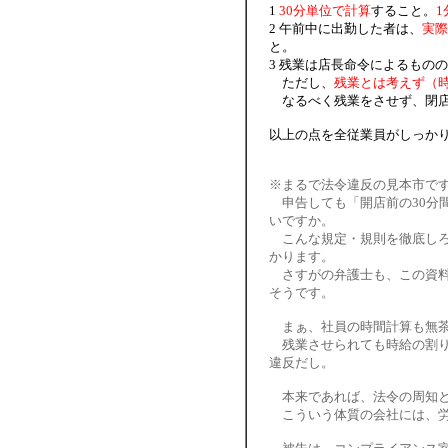
1
30分単位で計算
すること。
1
2 午前中に出勤した者は、
実際
と。
3 残業は店長命令によるもの
ただし、
残業とは考えず（
なるべく残業をさせず、閉店
以上の点を全従業員がしっか
※まるで法令違反の見本市で
申告しても「開店前の30分間
いですか。
こんな規定・規則を徹底しろ
かります。
さすがの弁護士も、この資料
そうです。
まぁ、社員の時間計算も無茶
残業させられても時給の割り
違反だし。
本来であれば、法令の周知と
こういう体質の会社には、労