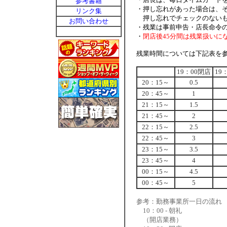
参考書籍
・押し忘れがあった場合は、
リンク集
押し忘れでチェックのないも
お問い合わせ
・残業は事前申告・店長命令
・
閉店後45分間は残業扱いに
残業時間については下記表を
19：00閉店
19
20：15～
0.5
20：45～
1
21：15～
1.5
21：45～
2
22：15～
2.5
22：45～
3
23：15～
3.5
23：45～
4
00：15～
4.5
00：45～
5
参考：勤務事業所一日の流れ
10：00 - 朝礼
（開店業務）