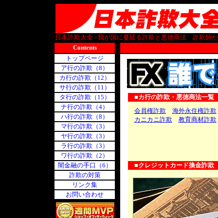
.
日本詐欺大全 - 我が国に蔓延る詐欺と悪徳商法 詐欺
Contents
トップページ
ア行の詐欺（8）
カ行の詐欺（12）
サ行の詐欺（11）
タ行の詐欺（15）
■カ行の詐欺・悪徳商法一覧
.....
ナ行の詐欺（4）
会員権詐欺
海外永住権詐欺
ハ行の詐欺（8）
カニカニ詐欺
教育商材詐欺
マ行の詐欺（3）
ヤ行の詐欺（3）
ラ行の詐欺（3）
ワ行の詐欺（2）
.....
闇金融の手口（6）
■クレジットカード換金詐欺
詐欺の対策
リンク集
お問い合わせ