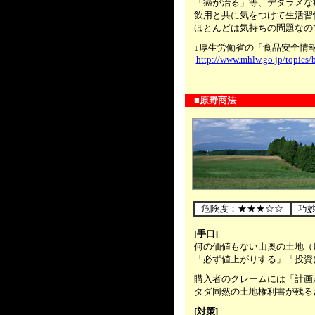
「癌が治る」等、デタラメな
飲用と共に気をつけて生活習
ほとんどは気持ちの問題なの
.....
↓厚生労働省の「食品安全情
http://www.mhlw.go.jp/topics
.....
■原野商法
....
危険度：★★★☆☆
巧
.....
[手口]
何の価値もない山奥の土地（
「必ず値上がりする」「投資
.....
購入者のクレームには「計画
タダ同然の土地権利書が残る
.....
[対策]