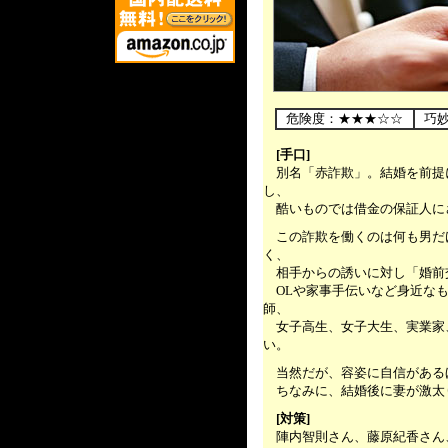
.....
危険度：★★★☆☆
巧
.....
[手口]
別名「赤詐欺」。結婚を前提
し、
酷いものでは借金の保証人に
.....
この詐欺を働くのは何も男だ
く、
相手からの誘いに対し「婚前
OLや家事手伝いなど身近なも
師、
女子高生、女子大生、実業家
い。
.....
当然だが、容姿に自信がある
ちなみに、結婚後に妻が激太
.....
[対策]
陣内智則さん、藤原紀香さん