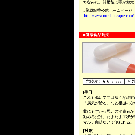
ちなみに、結婚後に妻が激太
.....
↓藤原紀香公式ホームページ
http://www.norikanesque.com/
.....
■健康食品商法
....
危険度：★★☆☆☆
巧
.....
[手口]
これも謳い文句は様々な詐欺
「病気が治る」など根拠のな
.....
藁にもすがる思いの消費者から
勧めるだけ。たまたま症状が
マルチ商法などで使われるこ
.....
[対策]