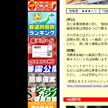
.....
危険度：★★★☆☆
巧
.....
[手口]
主に多重債務者に対し「無担保
融資自体は理由をつけて断る
.....
その方法とはクレジットカー
品物を買い取る（＝融資）と
ただし、買い取り価格は非常に
.....
[対策]
消費者金融から融資が受けら
無キズという方は結構います
.....
クレジットカードショッピン
なかには良心的な業者も存在
ただし、これは完全なクレジ
.....
↓管理人オススメのクレジッ
http://www.sunrain.jp/sagi_ta
.....
■結婚詐欺