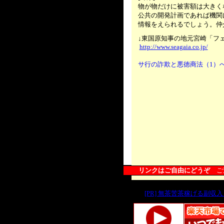
物が物だけに被害額は大きく
公共の開発計画であれば機関
情報をえられるでしょう。仲
.....
↓東国原知事の地元宮崎「フェ
http://www.seagaia.co.jp/
サ行の詐欺と悪徳商法（1）
.....
リンクはご自由にどうぞ
ご
[PR] 無茶苦茶稼げる副