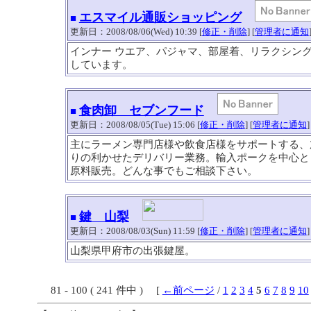
エスマイル通販ショッピング
■
更新日：2008/08/06(Wed) 10:39 [
修正・削除
] [
管理者に通知
インナー ウエア、パジャマ、部屋着、リラクシン
しています。
食肉卸 セブンフード
■
更新日：2008/08/05(Tue) 15:06 [
修正・削除
] [
管理者に通知
]
主にラーメン専門店様や飲食店様をサポートする、
りの利かせたデリバリー業務。輸入ポークを中心と
原料販売。どんな事でもご相談下さい。
鍵 山梨
■
更新日：2008/08/03(Sun) 11:59 [
修正・削除
] [
管理者に通知
]
山梨県甲府市の出張鍵屋。
81 - 100 ( 241 件中 ) [
←前ページ
/
1
2
3
4
5
6
7
8
9
10