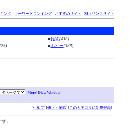
ンキング
-
キーワードランキング
-
おすすめサイト
-
相互リンクサイト
■
雑貨
(436)
325)
■
ホビー
(388)
[
More
] [
New Window
]
[
ヘルプ
] [
修正・削除
] [
このカテゴリに新規登録
]
です。