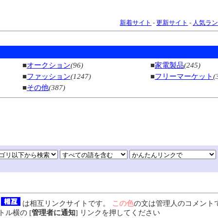
新着サイト
-
更新サイト
-
人気ラ
■
オークション
(96)
■
家電製品
(245)
■
ファッション
(1247)
■
フリーマーケット
(
■
その他
(387)
、
は相互リンクサイトです。
この色
の文は管理人のコメント
ル横の [
管理者に通知
] リンクを押してください