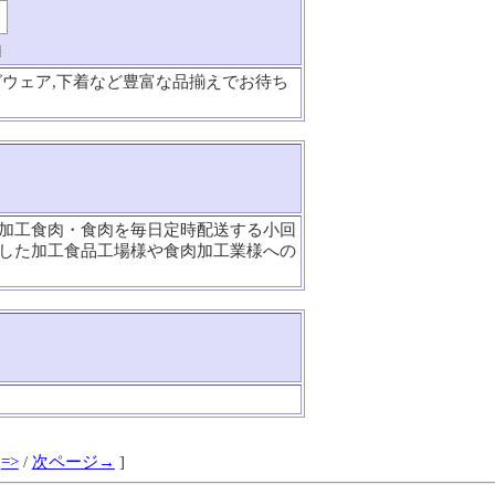
]
グウェア,下着など豊富な品揃えでお待ち
加工食肉・食肉を毎日定時配送する小回
した加工食品工場様や食肉加工業様への
=>
/
次ページ→
]