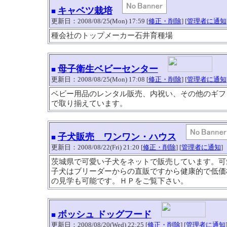
キャベツ栽培
■
更新日：2008/08/25(Mon) 17:59 [
修正・削除
] [
管理者に通知
種会社のトップメーカー石井育種場
母子衛生ベビーセンター
■
更新日：2008/08/25(Mon) 17:08 [
修正・削除
] [
管理者に通知
ベビー用品のレンタル販売、内祝い、その他のギフ
で取り揃えています。
子犬販売 ワンワン・ハウス
■
更新日：2008/08/22(Fri) 21:20 [
修正・削除
] [
管理者に通知
]
茨城県で可愛い子犬をネットで販売しています。可
子犬はブリーダーからの直販ですから健康的で低価
の見学も可能です。ＨＰをご覧下さい。
ボッシュ ドッグフード
■
更新日：2008/08/20(Wed) 22:25 [
修正・削除
] [
管理者に通知