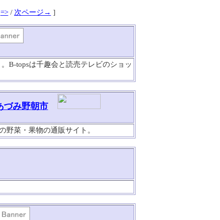
=>
/
次ページ→
]
。B-topsは千趣会と読売テレビのショッ
あづみ野朝市
の野菜・果物の通販サイト。