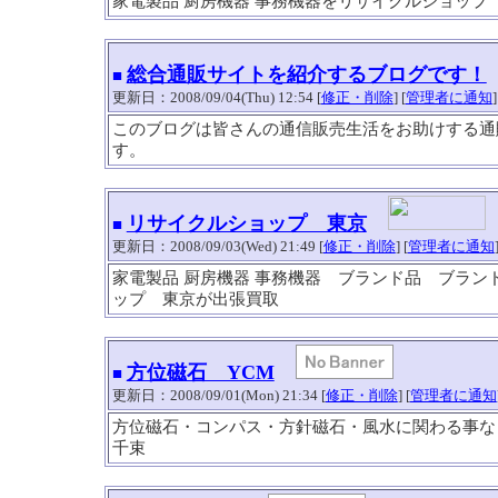
家電製品 厨房機器 事務機器をリサイクルショップ
総合通販サイトを紹介するブログです！
■
更新日：2008/09/04(Thu) 12:54 [
修正・削除
] [
管理者に通知
]
このブログは皆さんの通信販売生活をお助けする通
す。
リサイクルショップ 東京
■
更新日：2008/09/03(Wed) 21:49 [
修正・削除
] [
管理者に通知
家電製品 厨房機器 事務機器 ブランド品 ブラ
ップ 東京が出張買取
方位磁石 YCM
■
更新日：2008/09/01(Mon) 21:34 [
修正・削除
] [
管理者に通知
方位磁石・コンパス・方針磁石・風水に関わる事な
千束