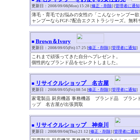
更新日：2008/09/08(Mon) 15:28 [
修正・削除
] [
管理者に通知
薄毛・育毛でお悩みの女性の「こんなシャンプー欲
ャンプーならFGF-7配合エクストラシリーズ。無
Brown＆Ivory
■
更新日：2008/09/05(Fri) 17:25 [
修正・削除
] [
管理者に通知
]
これまで頑張ってきた自分へプレゼント。
個性的なブランド品をセレクトしました。
リサイクルショップ 名古屋
■
更新日：2008/09/05(Fri) 08:54 [
修正・削除
] [
管理者に通知
]
家電製品 厨房機器 事務機器 ブランド品 ブラ
ップ 名古屋が出張買取
リサイクルショップ 神奈川
■
更新日：2008/09/04(Thu) 21:12 [
修正・削除
] [
管理者に通知
]