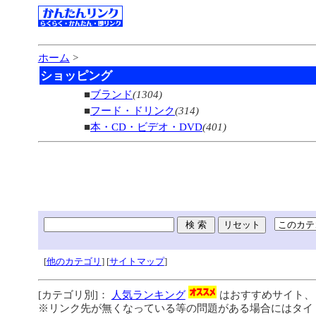
ホーム
>
ショッピング
■
ブランド
(1304)
■
フード・ドリンク
(314)
■
本・CD・ビデオ・DVD
(401)
[
他のカテゴリ
] [
サイトマップ
]
[カテゴリ別]：
人気ランキング
はおすすめサイト
※リンク先が無くなっている等の問題がある場合にはタイト