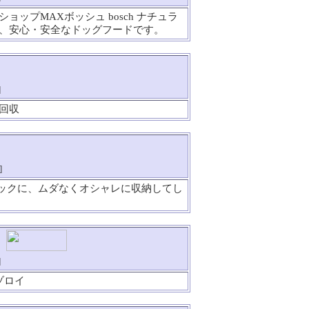
ョップMAXボッシュ bosch ナチュラ
、安心・安全なドッグフードです。
]
回収
]
ラックに、ムダなくオシャレに収納してし
]
ゾロイ