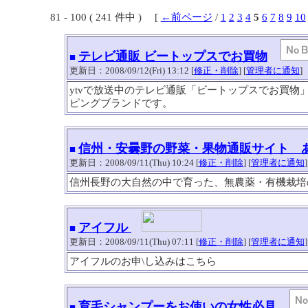
81 - 100 ( 241 件中 ) [
←前ページ
/
1
2
3
4
5
6
7
8
9
10
テレビ通販 ビートップスでお買物
■
更新日：2008/09/12(Fri) 13:12 [
修正・削除
] [
管理者に通知
]
ytvで放送中のテレビ通販「ビートップスでお買物」
ピングブランドです。
信州・安曇野の野菜・果物通販サイト 
■
更新日：2008/09/11(Thu) 10:24 [
修正・削除
] [
管理者に通知
]
信州長野の大自然の中で育った、無農薬・有機栽培
アイフル
■
更新日：2008/09/11(Thu) 07:11 [
修正・削除
] [
管理者に通知
]
アイフルのお申\し込みはこちら
育毛シャンプーをお使いの女性必見
■