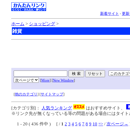
新着サイト
-
更新
ホーム
>
ショッピング
>
雑貨
[
More
] [
New Window
]
[
他のカテゴリ
] [
サイトマップ
]
[カテゴリ別]：
人気ランキング
はおすすめサイト、
※リンク先が無くなっている等の問題がある場合にはタイトル
1 - 20 ( 436 件中 ) [ /
1
2
3
4
5
6
7
8
9
10
=>
/
次ページ→