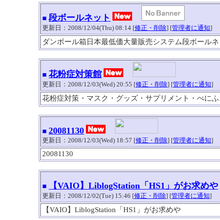
段ボールネット
■
更新日：2008/12/04(Thu) 08:14 [
修正・削除
] [
管理者に通知
]
ダンボール箱日本最低価大量販売システム段ボールネ
花粉症対策館
■
更新日：2008/12/03(Wed) 20:55 [
修正・削除
] [
管理者に通知
]
花粉症対策・マスク・グッズ・サプリメント・べにふ
20081130
■
更新日：2008/12/03(Wed) 18:57 [
修正・削除
] [
管理者に通知
]
20081130
【VAIO】LiblogStation「HS1」がお求めや
■
更新日：2008/12/02(Tue) 15:46 [
修正・削除
] [
管理者に通知
]
【VAIO】LiblogStation「HS1」がお求めや