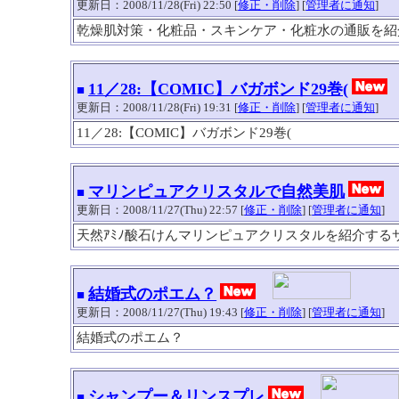
更新日：2008/11/28(Fri) 22:50 [
修正・削除
] [
管理者に通知
]
乾燥肌対策・化粧品・スキンケア・化粧水の通販を紹
11／28:【COMIC】バガボンド29巻(
■
更新日：2008/11/28(Fri) 19:31 [
修正・削除
] [
管理者に通知
]
11／28:【COMIC】バガボンド29巻(
マリンピュアクリスタルで自然美肌
■
更新日：2008/11/27(Thu) 22:57 [
修正・削除
] [
管理者に通知
]
天然ｱﾐﾉ酸石けんマリンピュアクリスタルを紹介する
結婚式のポエム？
■
更新日：2008/11/27(Thu) 19:43 [
修正・削除
] [
管理者に通知
]
結婚式のポエム？
シャンプー＆リンスプレ
■