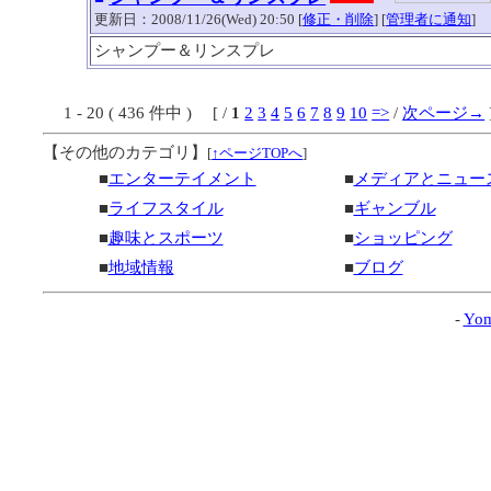
更新日：2008/11/26(Wed) 20:50 [
修正・削除
] [
管理者に通知
]
シャンプー＆リンスプレ
1 - 20 ( 436 件中 ) [ /
1
2
3
4
5
6
7
8
9
10
=>
/
次ページ→
【その他のカテゴリ】
[
↑ページTOPへ
]
■
エンターテイメント
■
メディアとニュー
■
ライフスタイル
■
ギャンブル
■
趣味とスポーツ
■
ショッピング
■
地域情報
■
ブログ
-
Yom