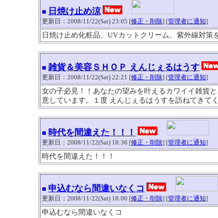
日焼け止め涼
■
更新日：2008/11/22(Sat) 23:05 [
修正・削除
] [
管理者に通知
]
日焼け止め化粧品、UVカットクリーム、紫外線対策
雑貨＆美容ＳＨＯＰ えんじぇるはうす
■
更新日：2008/11/22(Sat) 22:21 [
修正・削除
] [
管理者に通知
]
女の子必見！！あなたの望みを叶えるカワイイ雑貨と
意しています。１度 えんじぇるはうすを訪ねてきてくださ
時代を間違えた！！！
■
更新日：2008/11/22(Sat) 18:36 [
修正・削除
] [
管理者に通知
]
時代を間違えた！！！
申込むなら間違いなくコ
■
更新日：2008/11/22(Sat) 18:00 [
修正・削除
] [
管理者に通知
]
申込むなら間違いなくコ