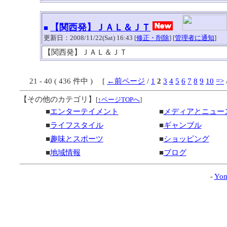
【関西発】ＪＡＬ＆ＪＴ
■
更新日：2008/11/22(Sat) 16:43 [
修正・削除
] [
管理者に通知
]
【関西発】ＪＡＬ＆ＪＴ
21 - 40 ( 436 件中 ) [
←前ページ
/
1
2
3
4
5
6
7
8
9
10
=>
【その他のカテゴリ】
[
↑ページTOPへ
]
■
エンターテイメント
■
メディアとニュー
■
ライフスタイル
■
ギャンブル
■
趣味とスポーツ
■
ショッピング
■
地域情報
■
ブログ
-
Yom