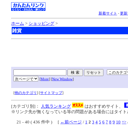
新着サイト
-
更新
ホーム
>
ショッピング
>
雑貨
[
More
] [
New Window
]
[
他のカテゴリ
] [
サイトマップ
]
[カテゴリ別]：
人気ランキング
はおすすめサイト、
※リンク先が無くなっている等の問題がある場合にはタイトル
21 - 40 ( 436 件中 ) [
←前ページ
/
1
2
3
4
5
6
7
8
9
10
=>