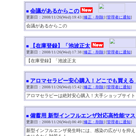
会議があるからこの
■
更新日：2008/11/26(Wed) 19:43 [
修正・削除
] [
管理者に通知
]
会議があるからこの
【在庫登録】「池波正太
■
更新日：2008/11/26(Wed) 17:38 [
修正・削除
] [
管理者に通知
]
【在庫登録】「池波正太
アロマセラピー安心購入！どこでも買える
■
更新日：2008/11/26(Wed) 15:42 [
修正・削除
] [
管理者に通知
]
アロマセラピーは絶対安心購入！大手ショップサイト
備蓄用 新型インフルエンザ対応高性能マス
■
更新日：2008/11/26(Wed) 06:49 [
修正・削除
] [
管理者に通知
]
新型インフルエンザ発生時には、感染の広がりを抑え