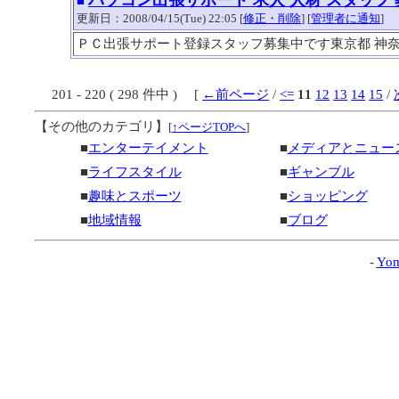
■
更新日：2008/04/15(Tue) 22:05 [
修正・削除
] [
管理者に通知
]
ＰＣ出張サポート登録スタッフ募集中です東京都 神奈
201 - 220 ( 298 件中 ) [
←前ページ
/
<=
11
12
13
14
15
/
【その他のカテゴリ】
[
↑ページTOPへ
]
■
エンターテイメント
■
メディアとニュー
■
ライフスタイル
■
ギャンブル
■
趣味とスポーツ
■
ショッピング
■
地域情報
■
ブログ
-
Yom