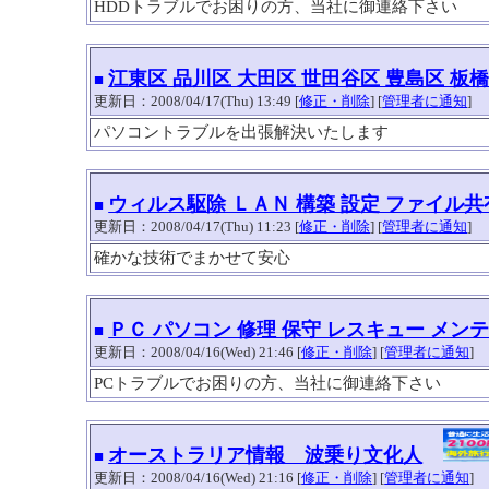
HDDトラブルでお困りの方、当社に御連絡下さい
江東区 品川区 大田区 世田谷区 豊島区 板
■
更新日：2008/04/17(Thu) 13:49 [
修正・削除
] [
管理者に通知
]
パソコントラブルを出張解決いたします
ウィルス駆除 ＬＡＮ 構築 設定 ファイル
■
更新日：2008/04/17(Thu) 11:23 [
修正・削除
] [
管理者に通知
]
確かな技術でまかせて安心
ＰＣ パソコン 修理 保守 レスキュー メン
■
更新日：2008/04/16(Wed) 21:46 [
修正・削除
] [
管理者に通知
]
PCトラブルでお困りの方、当社に御連絡下さい
オーストラリア情報 波乗り文化人
■
更新日：2008/04/16(Wed) 21:16 [
修正・削除
] [
管理者に通知
]