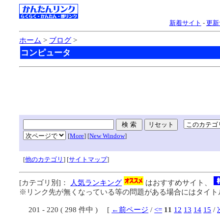
新着サイト
-
更新
ホーム
>
ブログ
>
コンピュータ
[
More
] [
New Window
]
[
他のカテゴリ
] [
サイトマップ
]
[カテゴリ別]：
人気ランキング
はおすすめサイト、
※リンク先が無くなっている等の問題がある場合にはタイトル
201 - 220 ( 298 件中 ) [
←前ページ
/
<=
11
12
13
14
15
/