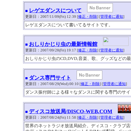
レゲエダンスについて
■
更新日：2007/11/09(Fri) 12:39 [
修正・削除
] [
管理者に通知
]
レゲエダンスについて書いてるサイトです。
おしりかじり虫の最新情報館
■
更新日：2007/09/28(Fri) 19:17 [
修正・削除
] [
管理者に通知
]
おしりかじり虫のCD,DVD,音楽、歌、グッズなどの
ダンス専門サイト
■
更新日：2007/08/29(Wed) 00:10 [
修正・削除
] [
管理者に通知
]
ダンス振付師による様々なダンスに関する専門のサイ
ディスコ放送局/DISCO-WEB.COM
■
更新日：2007/08/24(Fri) 11:58 [
修正・削除
] [
管理者に通知
]
世界のネットラジオ放送局紹介。ディスコ・クラブ店舗