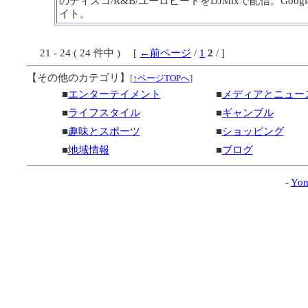
のディスコ/R&B/ユーロビートをDJMixで配信。Goog
イト。
21 - 24 ( 24 件中 ) [
←前ページ
/
1
2
/ ]
【その他のカテゴリ】
[
↑ページTOPへ
]
■
エンターテイメント
■
メディアとニュー
■
ライフスタイル
■
ギャンブル
■
趣味とスポーツ
■
ショッピング
■
地域情報
■
ブログ
-
Yom