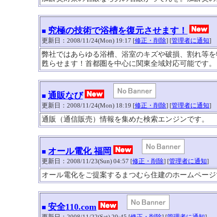
究極の技術で浴槽を復元させます！
■
更新日：2008/11/24(Mon) 19:17 [
修正・削除
] [
管理者に通知
]
弊社ではあらゆる浴槽、浴室のキズや破損、割れ等を
甦らせます！首都圏を中心に関東全域対応可能です。
通販なび
■
更新日：2008/11/24(Mon) 18:19 [
修正・削除
] [
管理者に通知
]
通販（通信販売）情報を集めた検索エンジンです。
オール電化 福岡
■
更新日：2008/11/23(Sun) 04:57 [
修正・削除
] [
管理者に通知
]
オール電化をご提案するまつむら住建のホームページ
安全110.com
■
更新日：2008/11/22(Sat) 20:45 [
修正・削除
] [
管理者に通知
]