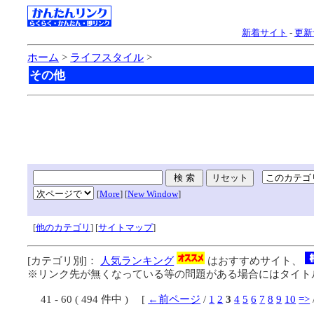
新着サイト
-
更新
ホーム
>
ライフスタイル
>
その他
[
More
] [
New Window
]
[
他のカテゴリ
] [
サイトマップ
]
[カテゴリ別]：
人気ランキング
はおすすめサイト、
※リンク先が無くなっている等の問題がある場合にはタイトル
41 - 60 ( 494 件中 ) [
←前ページ
/
1
2
3
4
5
6
7
8
9
10
=>