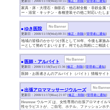
更新日：2008/11/19(Wed) 10:55 [
修正・削除
] [
管理者に通知
]
家具・床・大理石・御影石・他石材全般・非鉄金属・
ー・浴室・キッチン・各種塗装その他ご対応いたしま
ゆき医院
■
更新日：2008/11/19(Wed) 09:31 [
修正・削除
] [
管理者に通知
]
地域の皆様のかかりつけ医として30年、今後も家族
ーとして努めてまいります。何でもお気軽にご相談く
医師・アルバイト
■
更新日：2008/11/18(Tue) 15:36 [
修正・削除
] [
管理者に通知
]
医師・お医者さんのアルバイト（バイト）情報サイト
出張アロママッサージウルーズ
■
更新日：2008/11/17(Mon) 21:07 [
修正・削除
] [
管理者に通知
]
Heureuse ウルーズ は、女性専用の出張アロマオ
性セラピストが、ご自宅、ホテル、ファッションホテ