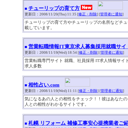
チューリップの育て方
■
更新日：2008/11/20(Thu) 11:35 [
修正・削除
] [
管理者に通知
]
チューリップの育て方やチューリップの名所などチュ
載しています。
営業転職情報IT東京求人募集採用就職サイ
■
更新日：2008/11/19(Wed) 18:54 [
修正・削除
] [
管理者に通知
]
営業転職専門サイト 就職、社員採用 IT求人情報サイ
求人多数
相性占い.com
■
更新日：2008/11/19(Wed) 11:11 [
修正・削除
] [
管理者に通知
]
気になるあの人との相性をチェック！！彼はあなたの
人との相性がわかるサイトです。
札幌 リフォーム 補修工事安心提携業者ご
■