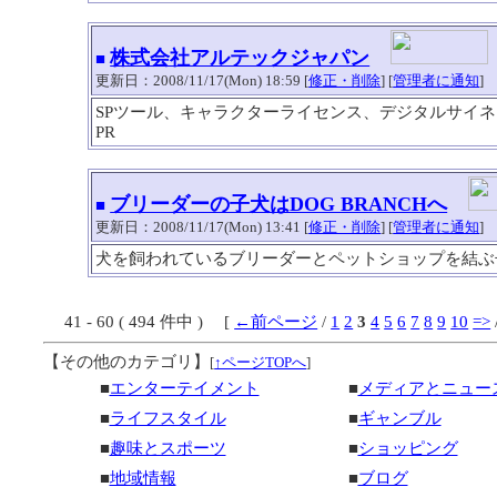
株式会社アルテックジャパン
■
更新日：2008/11/17(Mon) 18:59 [
修正・削除
] [
管理者に通知
]
SPツール、キャラクターライセンス、デジタルサイ
PR
ブリーダーの子犬はDOG BRANCHへ
■
更新日：2008/11/17(Mon) 13:41 [
修正・削除
] [
管理者に通知
]
犬を飼われているブリーダーとペットショップを結ぶ
41 - 60 ( 494 件中 ) [
←前ページ
/
1
2
3
4
5
6
7
8
9
10
=>
【その他のカテゴリ】
[
↑ページTOPへ
]
■
エンターテイメント
■
メディアとニュー
■
ライフスタイル
■
ギャンブル
■
趣味とスポーツ
■
ショッピング
■
地域情報
■
ブログ